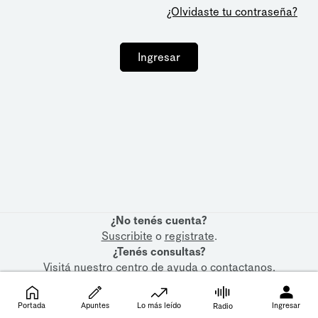
¿Olvidaste tu contraseña?
Ingresar
¿No tenés cuenta?
Suscribite
o
registrate
.
¿Tenés consultas?
Visitá nuestro
centro de ayuda
o
contactanos
.
Portada
Apuntes
Lo más leído
Ingresar
Radio