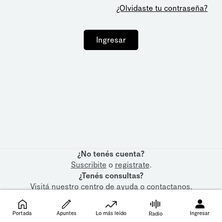
¿Olvidaste tu contraseña?
Ingresar
¿No tenés cuenta?
Suscribite
o
registrate
.
¿Tenés consultas?
Visitá nuestro
centro de ayuda
o
contactanos
.
Portada
Apuntes
Lo más leído
Ingresar
Radio