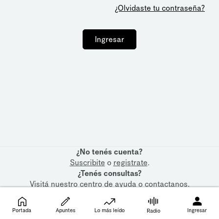
¿Olvidaste tu contraseña?
Ingresar
¿No tenés cuenta?
Suscribite
o
registrate
.
¿Tenés consultas?
Visitá nuestro
centro de ayuda
o
contactanos
.
Portada
Apuntes
Lo más leído
Ingresar
Radio