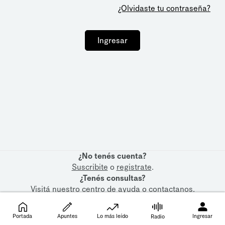
¿Olvidaste tu contraseña?
Ingresar
¿No tenés cuenta?
Suscribite
o
registrate
.
¿Tenés consultas?
Visitá nuestro
centro de ayuda
o
contactanos
.
Portada
Apuntes
Lo más leído
Ingresar
Radio