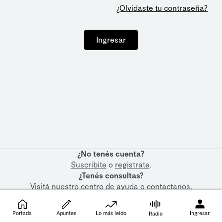
¿Olvidaste tu contraseña?
Ingresar
¿No tenés cuenta?
Suscribite
o
registrate
.
¿Tenés consultas?
Visitá nuestro
centro de ayuda
o
contactanos
.
Portada
Apuntes
Lo más leído
Ingresar
Radio