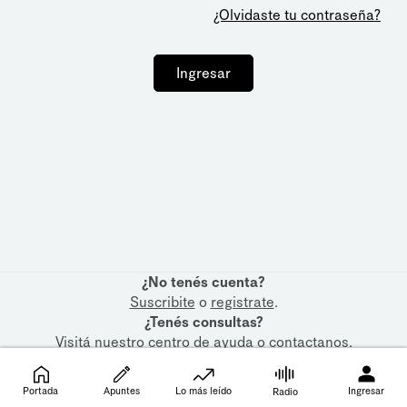
¿Olvidaste tu contraseña?
Ingresar
¿No tenés cuenta?
Suscribite
o
registrate
.
¿Tenés consultas?
Visitá nuestro
centro de ayuda
o
contactanos
.
Portada
Apuntes
Lo más leído
Ingresar
Radio