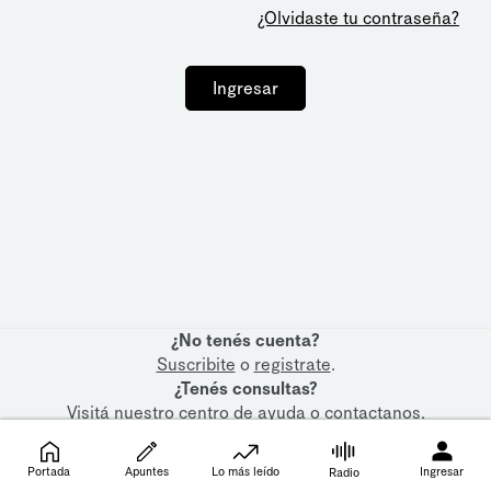
¿Olvidaste tu contraseña?
Ingresar
¿No tenés cuenta?
Suscribite
o
registrate
.
¿Tenés consultas?
Visitá nuestro
centro de ayuda
o
contactanos
.
Portada
Apuntes
Lo más leído
Ingresar
Radio