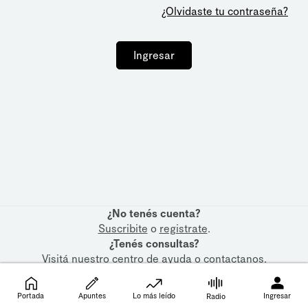
¿Olvidaste tu contraseña?
Ingresar
¿No tenés cuenta?
Suscribite
o
registrate
.
¿Tenés consultas?
Visitá nuestro
centro de ayuda
o
contactanos
.
Portada
Apuntes
Lo más leído
Ingresar
Radio