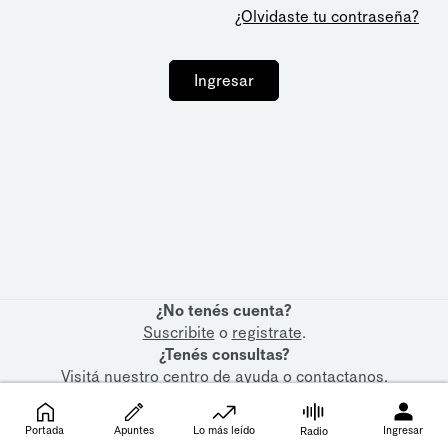
¿Olvidaste tu contraseña?
Ingresar
¿No tenés cuenta?
Suscribite
o
registrate
.
¿Tenés consultas?
Visitá nuestro
centro de ayuda
o
contactanos
.
Portada
Apuntes
Lo más leído
Ingresar
Radio