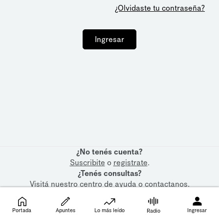
¿Olvidaste tu contraseña?
Ingresar
¿No tenés cuenta?
Suscribite
o
registrate
.
¿Tenés consultas?
Visitá nuestro
centro de ayuda
o
contactanos
.
Portada
Apuntes
Lo más leído
Ingresar
Radio