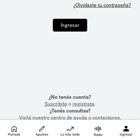
¿Olvidaste tu contraseña?
Ingresar
¿No tenés cuenta?
Suscribite
o
registrate
.
¿Tenés consultas?
Visitá nuestro
centro de ayuda
o
contactanos
.
Portada
Apuntes
Lo más leído
Ingresar
Radio