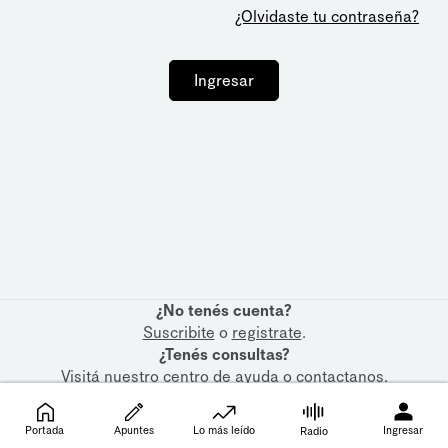
¿Olvidaste tu contraseña?
Ingresar
¿No tenés cuenta?
Suscribite
o
registrate
.
¿Tenés consultas?
Visitá nuestro
centro de ayuda
o
contactanos
.
Portada
Apuntes
Lo más leído
Ingresar
Radio