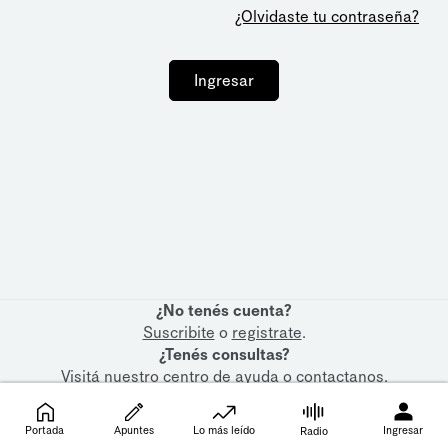
¿Olvidaste tu contraseña?
Ingresar
¿No tenés cuenta?
Suscribite
o
registrate
.
¿Tenés consultas?
Visitá nuestro
centro de ayuda
o
contactanos
.
Portada
Apuntes
Lo más leído
Ingresar
Radio