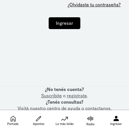
¿Olvidaste tu contraseña?
Ingresar
¿No tenés cuenta?
Suscribite
o
registrate
.
¿Tenés consultas?
Visitá nuestro
centro de ayuda
o
contactanos
.
Portada
Apuntes
Lo más leído
Ingresar
Radio