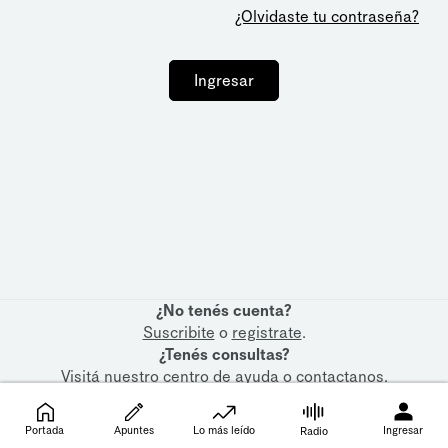
¿Olvidaste tu contraseña?
Ingresar
¿No tenés cuenta?
Suscribite
o
registrate
.
¿Tenés consultas?
Visitá nuestro
centro de ayuda
o
contactanos
.
Portada
Apuntes
Lo más leído
Ingresar
Radio