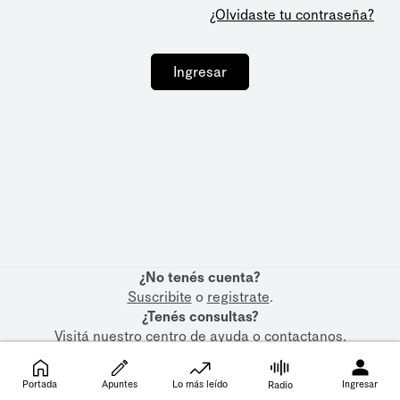
¿Olvidaste tu contraseña?
Ingresar
¿No tenés cuenta?
Suscribite
o
registrate
.
¿Tenés consultas?
Visitá nuestro
centro de ayuda
o
contactanos
.
Portada
Apuntes
Lo más leído
Ingresar
Radio