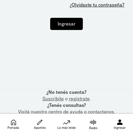
¿Olvidaste tu contraseña?
Ingresar
¿No tenés cuenta?
Suscribite
o
registrate
.
¿Tenés consultas?
Visitá nuestro
centro de ayuda
o
contactanos
.
Portada
Apuntes
Lo más leído
Ingresar
Radio