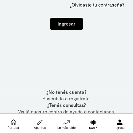
¿Olvidaste tu contraseña?
Ingresar
¿No tenés cuenta?
Suscribite
o
registrate
.
¿Tenés consultas?
Visitá nuestro
centro de ayuda
o
contactanos
.
Portada
Apuntes
Lo más leído
Ingresar
Radio