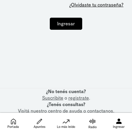
¿Olvidaste tu contraseña?
Ingresar
¿No tenés cuenta?
Suscribite
o
registrate
.
¿Tenés consultas?
Visitá nuestro
centro de ayuda
o
contactanos
.
Portada
Apuntes
Lo más leído
Ingresar
Radio