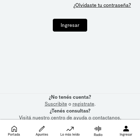
¿Olvidaste tu contraseña?
Ingresar
¿No tenés cuenta?
Suscribite
o
registrate
.
¿Tenés consultas?
Visitá nuestro
centro de ayuda
o
contactanos
.
Portada
Apuntes
Lo más leído
Ingresar
Radio