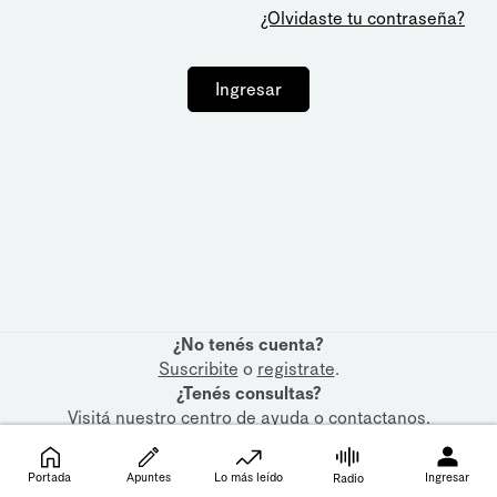
¿Olvidaste tu contraseña?
Ingresar
¿No tenés cuenta?
Suscribite
o
registrate
.
¿Tenés consultas?
Visitá nuestro
centro de ayuda
o
contactanos
.
Portada
Apuntes
Lo más leído
Ingresar
Radio