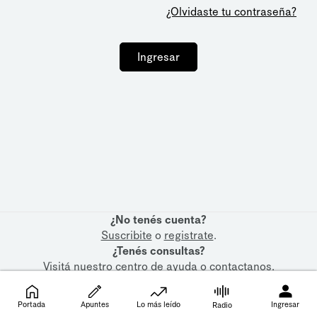
¿Olvidaste tu contraseña?
Ingresar
¿No tenés cuenta?
Suscribite
o
registrate
.
¿Tenés consultas?
Visitá nuestro
centro de ayuda
o
contactanos
.
Portada
Apuntes
Lo más leído
Ingresar
Radio