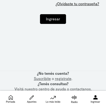
¿Olvidaste tu contraseña?
Ingresar
¿No tenés cuenta?
Suscribite
o
registrate
.
¿Tenés consultas?
Visitá nuestro
centro de ayuda
o
contactanos
.
Portada
Apuntes
Lo más leído
Ingresar
Radio