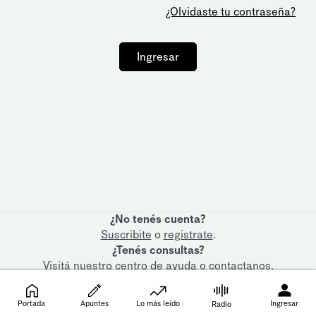
¿Olvidaste tu contraseña?
Ingresar
¿No tenés cuenta?
Suscribite
o
registrate
.
¿Tenés consultas?
Visitá nuestro
centro de ayuda
o
contactanos
.
Portada
Apuntes
Lo más leído
Ingresar
Radio