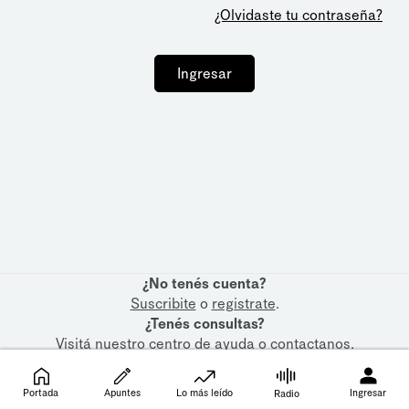
¿Olvidaste tu contraseña?
Ingresar
¿No tenés cuenta?
Suscribite
o
registrate
.
¿Tenés consultas?
Visitá nuestro
centro de ayuda
o
contactanos
.
Portada
Apuntes
Lo más leído
Ingresar
Radio