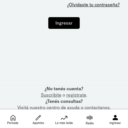
¿Olvidaste tu contraseña?
Ingresar
¿No tenés cuenta?
Suscribite
o
registrate
.
¿Tenés consultas?
Visitá nuestro
centro de ayuda
o
contactanos
.
Portada
Apuntes
Lo más leído
Ingresar
Radio