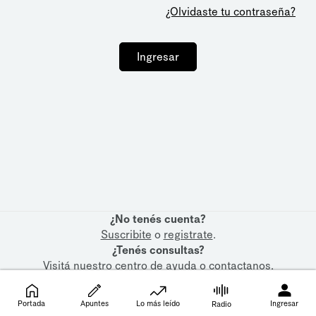
¿Olvidaste tu contraseña?
Ingresar
¿No tenés cuenta?
Suscribite
o
registrate
.
¿Tenés consultas?
Visitá nuestro
centro de ayuda
o
contactanos
.
Portada
Apuntes
Lo más leído
Ingresar
Radio