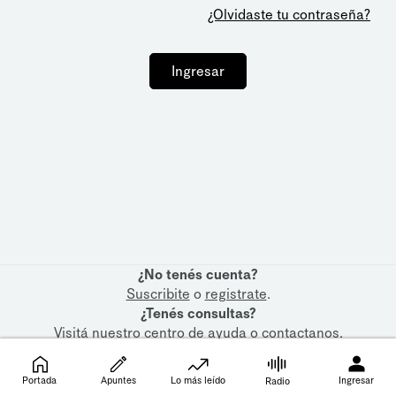
¿Olvidaste tu contraseña?
Ingresar
¿No tenés cuenta?
Suscribite
o
registrate
.
¿Tenés consultas?
Visitá nuestro
centro de ayuda
o
contactanos
.
Portada
Apuntes
Lo más leído
Ingresar
Radio