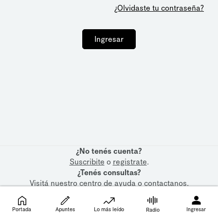
¿Olvidaste tu contraseña?
Ingresar
¿No tenés cuenta?
Suscribite
o
registrate
.
¿Tenés consultas?
Visitá nuestro
centro de ayuda
o
contactanos
.
Portada
Apuntes
Lo más leído
Ingresar
Radio