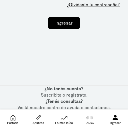
¿Olvidaste tu contraseña?
Ingresar
¿No tenés cuenta?
Suscribite
o
registrate
.
¿Tenés consultas?
Visitá nuestro
centro de ayuda
o
contactanos
.
Portada
Apuntes
Lo más leído
Ingresar
Radio