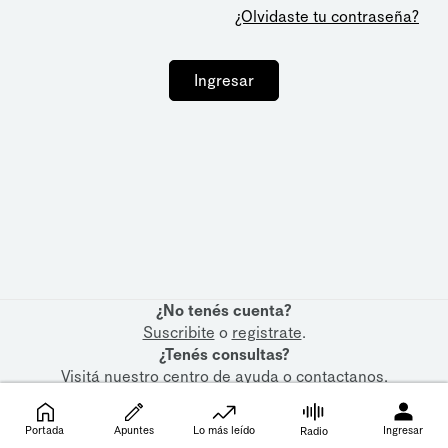
¿Olvidaste tu contraseña?
Ingresar
¿No tenés cuenta?
Suscribite
o
registrate
.
¿Tenés consultas?
Visitá nuestro
centro de ayuda
o
contactanos
.
Portada
Apuntes
Lo más leído
Ingresar
Radio