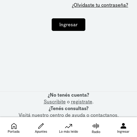
¿Olvidaste tu contraseña?
Ingresar
¿No tenés cuenta?
Suscribite
o
registrate
.
¿Tenés consultas?
Visitá nuestro
centro de ayuda
o
contactanos
.
Portada
Apuntes
Lo más leído
Ingresar
Radio