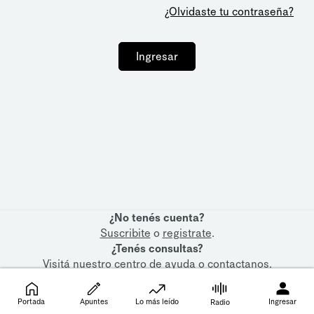
¿Olvidaste tu contraseña?
Ingresar
¿No tenés cuenta?
Suscribite
o
registrate
.
¿Tenés consultas?
Visitá nuestro
centro de ayuda
o
contactanos
.
Portada
Apuntes
Lo más leído
Ingresar
Radio