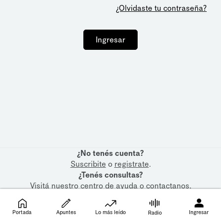
¿Olvidaste tu contraseña?
Ingresar
¿No tenés cuenta?
Suscribite
o
registrate
.
¿Tenés consultas?
Visitá nuestro
centro de ayuda
o
contactanos
.
Portada
Apuntes
Lo más leído
Ingresar
Radio