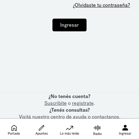
¿Olvidaste tu contraseña?
Ingresar
¿No tenés cuenta?
Suscribite
o
registrate
.
¿Tenés consultas?
Visitá nuestro
centro de ayuda
o
contactanos
.
Portada
Apuntes
Lo más leído
Ingresar
Radio