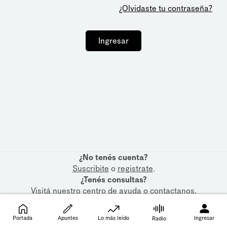
¿Olvidaste tu contraseña?
Ingresar
¿No tenés cuenta?
Suscribite
o
registrate
.
¿Tenés consultas?
Visitá nuestro
centro de ayuda
o
contactanos
.
Portada
Apuntes
Lo más leído
Ingresar
Radio