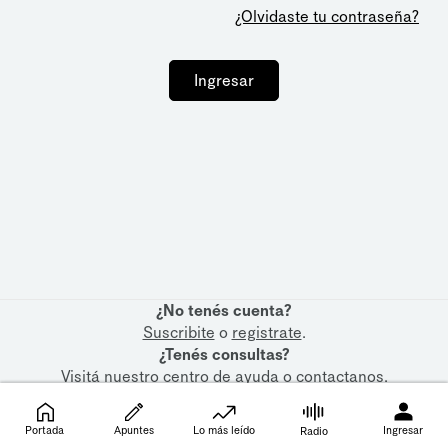
¿Olvidaste tu contraseña?
Ingresar
¿No tenés cuenta?
Suscribite
o
registrate
.
¿Tenés consultas?
Visitá nuestro
centro de ayuda
o
contactanos
.
Portada
Apuntes
Lo más leído
Ingresar
Radio