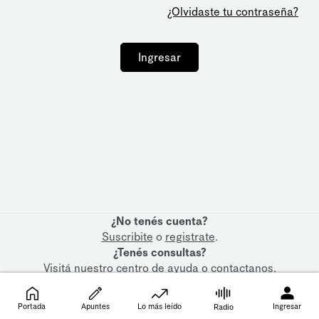
¿Olvidaste tu contraseña?
Ingresar
¿No tenés cuenta?
Suscribite
o
registrate
.
¿Tenés consultas?
Visitá nuestro
centro de ayuda
o
contactanos
.
Portada
Apuntes
Lo más leído
Ingresar
Radio