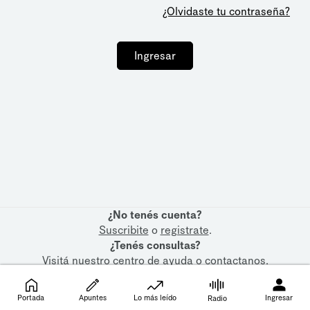
¿Olvidaste tu contraseña?
Ingresar
¿No tenés cuenta?
Suscribite
o
registrate
.
¿Tenés consultas?
Visitá nuestro
centro de ayuda
o
contactanos
.
Portada
Apuntes
Lo más leído
Ingresar
Radio