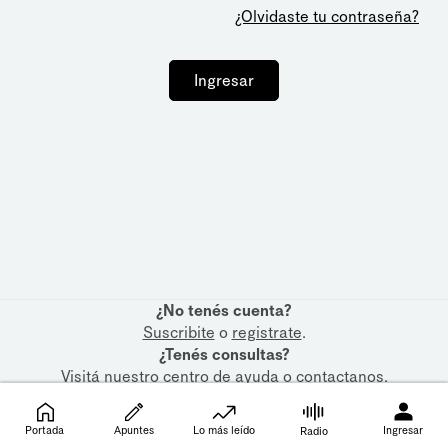
¿Olvidaste tu contraseña?
Ingresar
¿No tenés cuenta?
Suscribite
o
registrate
.
¿Tenés consultas?
Visitá nuestro
centro de ayuda
o
contactanos
.
Portada
Apuntes
Lo más leído
Ingresar
Radio