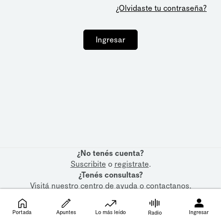
¿Olvidaste tu contraseña?
Ingresar
¿No tenés cuenta?
Suscribite
o
registrate
.
¿Tenés consultas?
Visitá nuestro
centro de ayuda
o
contactanos
.
Portada
Apuntes
Lo más leído
Ingresar
Radio