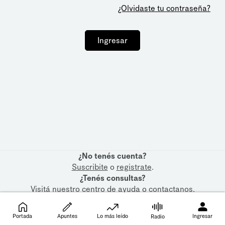
¿Olvidaste tu contraseña?
Ingresar
¿No tenés cuenta?
Suscribite
o
registrate
.
¿Tenés consultas?
Visitá nuestro
centro de ayuda
o
contactanos
.
Portada
Apuntes
Lo más leído
Ingresar
Radio