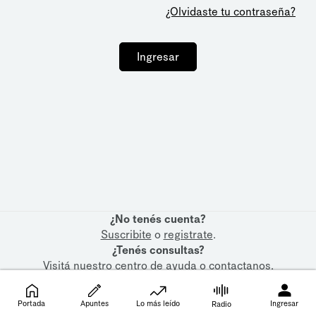
¿Olvidaste tu contraseña?
Ingresar
¿No tenés cuenta?
Suscribite
o
registrate
.
¿Tenés consultas?
Visitá nuestro
centro de ayuda
o
contactanos
.
Portada
Apuntes
Lo más leído
Ingresar
Radio