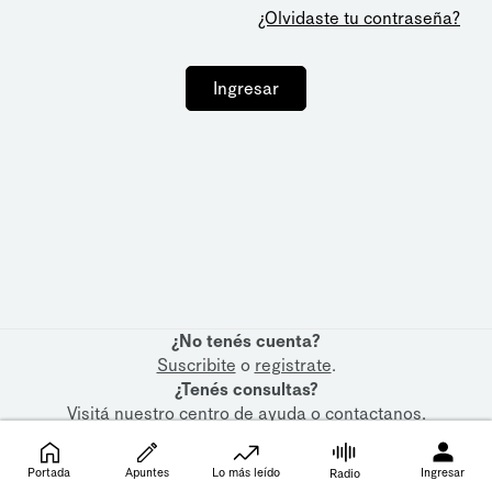
¿Olvidaste tu contraseña?
Ingresar
¿No tenés cuenta?
Suscribite
o
registrate
.
¿Tenés consultas?
Visitá nuestro
centro de ayuda
o
contactanos
.
Portada
Apuntes
Lo más leído
Ingresar
Radio