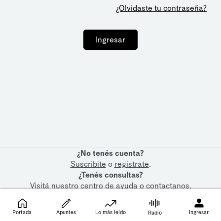
¿Olvidaste tu contraseña?
Ingresar
¿No tenés cuenta?
Suscribite
o
registrate
.
¿Tenés consultas?
Visitá nuestro
centro de ayuda
o
contactanos
.
Portada
Apuntes
Lo más leído
Ingresar
Radio