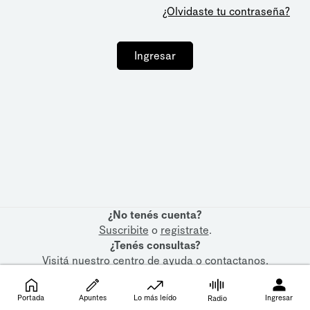
¿Olvidaste tu contraseña?
Ingresar
¿No tenés cuenta?
Suscribite
o
registrate
.
¿Tenés consultas?
Visitá nuestro
centro de ayuda
o
contactanos
.
Portada
Apuntes
Lo más leído
Ingresar
Radio