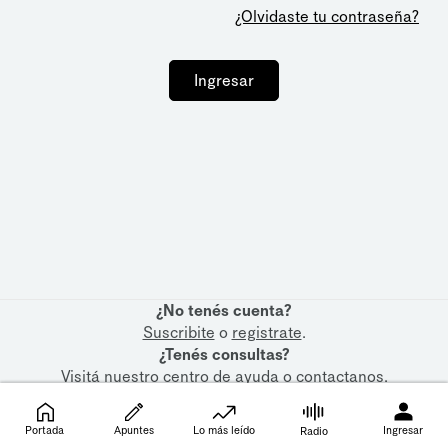
¿Olvidaste tu contraseña?
Ingresar
¿No tenés cuenta?
Suscribite
o
registrate
.
¿Tenés consultas?
Visitá nuestro
centro de ayuda
o
contactanos
.
Portada
Apuntes
Lo más leído
Ingresar
Radio