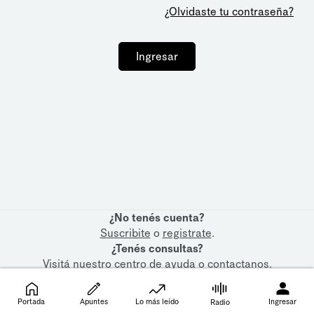
¿Olvidaste tu contraseña?
Ingresar
¿No tenés cuenta?
Suscribite
o
registrate
.
¿Tenés consultas?
Visitá nuestro
centro de ayuda
o
contactanos
.
Portada
Apuntes
Lo más leído
Ingresar
Radio