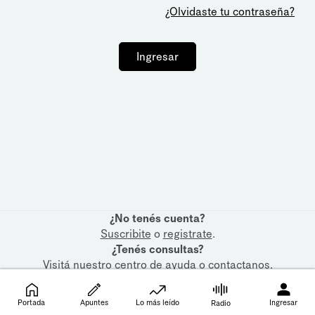
¿Olvidaste tu contraseña?
Ingresar
¿No tenés cuenta?
Suscribite
o
registrate
.
¿Tenés consultas?
Visitá nuestro
centro de ayuda
o
contactanos
.
Portada
Apuntes
Lo más leído
Ingresar
Radio