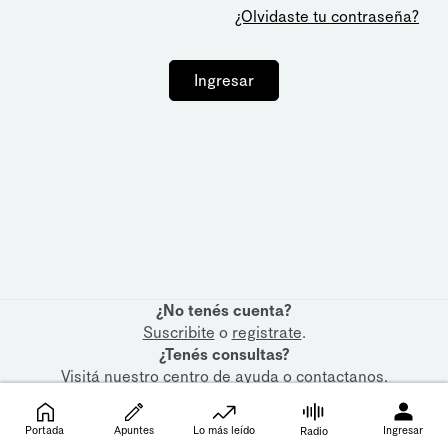
¿Olvidaste tu contraseña?
Ingresar
¿No tenés cuenta?
Suscribite
o
registrate
.
¿Tenés consultas?
Visitá nuestro
centro de ayuda
o
contactanos
.
Portada
Apuntes
Lo más leído
Ingresar
Radio